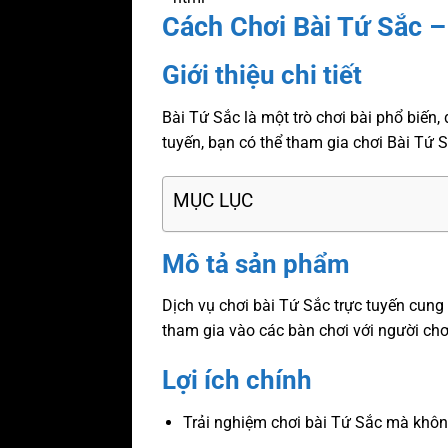
Cách Chơi Bài Tứ Sắc – 
Giới thiệu chi tiết
Bài Tứ Sắc là một trò chơi bài phổ biến, 
tuyến, bạn có thể tham gia chơi Bài Tứ Sắ
MỤC LỤC
Mô tả sản phẩm
Dịch vụ chơi bài Tứ Sắc trực tuyến cung 
tham gia vào các bàn chơi với người chơ
Lợi ích chính
Trải nghiệm chơi bài Tứ Sắc mà không 