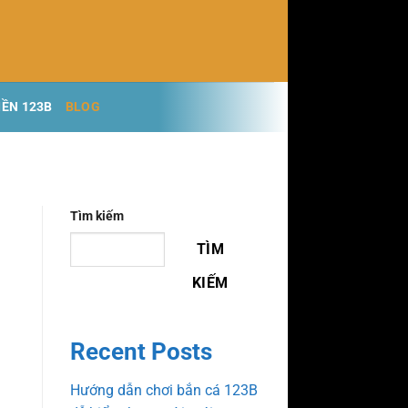
IỀN 123B
BLOG
Tìm kiếm
TÌM
KIẾM
Recent Posts
Hướng dẫn chơi bắn cá 123B