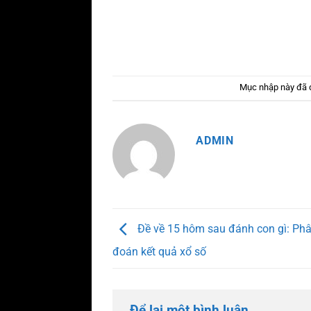
Mục nhập này đã 
ADMIN
Đề về 15 hôm sau đánh con gì: Phâ
đoán kết quả xổ số
Để lại một bình luận