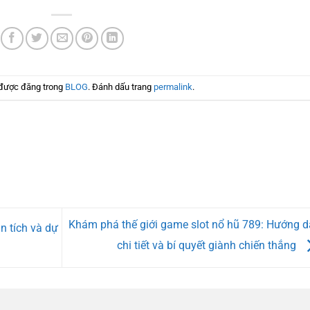
được đăng trong
BLOG
. Đánh dấu trang
permalink
.
Khám phá thế giới game slot nổ hũ 789: Hướng 
n tích và dự
chi tiết và bí quyết giành chiến thắng