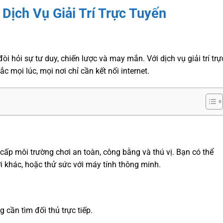
Dịch Vụ Giải Trí Trực Tuyến
đòi hỏi sự tư duy, chiến lược và may mắn. Với dịch vụ giải trí trự
c mọi lúc, mọi nơi chỉ cần kết nối internet.
cấp môi trường chơi an toàn, công bằng và thú vị. Bạn có thể
i khác, hoặc thử sức với máy tính thông minh.
cần tìm đối thủ trực tiếp.