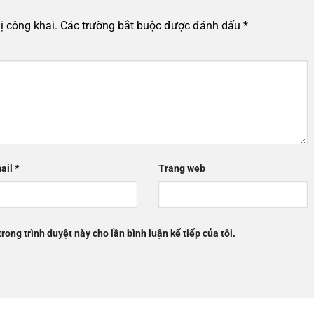
ị công khai.
Các trường bắt buộc được đánh dấu
*
ail
*
Trang web
trong trình duyệt này cho lần bình luận kế tiếp của tôi.