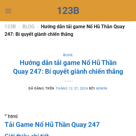
Chuyển
123B
đến
nội
dung
123B
-
BLOG
-
Hướng dẫn tải game Nổ Hũ Thần Quay
247: Bí quyết giành chiến thắng
BLOG
Hướng dẫn tải game Nổ Hũ Thần
Quay 247: Bí quyết giành chiến thắng
ĐÃ ĐĂNG TRÊN
THÁNG 12 27, 2024
BỞI
ADMIN
“`html
Tải Game Nổ Hũ Thần Quay 247