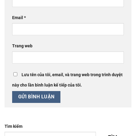
Email
*
Trang web
Lưu tên của tôi, email, và trang web trong trình duyệt
này cho lần bình luận kế tiếp của tôi.
Tìm kiếm