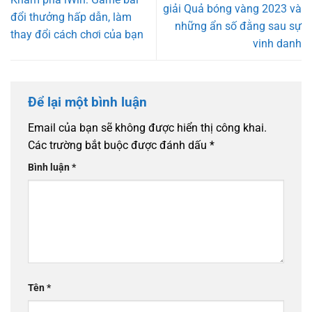
giải Quả bóng vàng 2023 và
đổi thưởng hấp dẫn, làm
những ẩn số đằng sau sự
thay đổi cách chơi của bạn
vinh danh
Để lại một bình luận
Email của bạn sẽ không được hiển thị công khai.
Các trường bắt buộc được đánh dấu
*
Bình luận
*
Tên
*